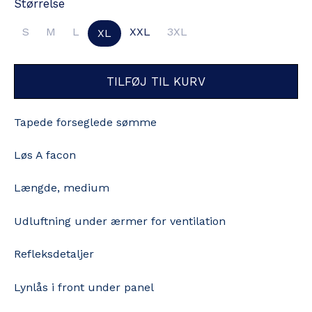
Størrelse
S
M
L
XXL
3XL
XL
TILFØJ TIL KURV
Tapede forseglede sømme
Løs A facon
Længde, medium
Udluftning under ærmer for ventilation
Refleksdetaljer
Lynlås i front under panel